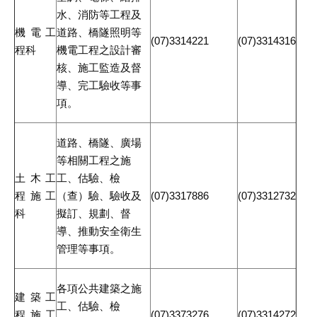
水、消防等工程及
機電工
道路、橋隧照明等
(07)3314221
(07)3314316
程科
機電工程之設計審
核、施工監造及督
導、完工驗收等事
項。
道路、橋隧、廣場
等相關工程之施
土木工
工、估驗、檢
程施工
（查）驗、驗收及
(07)3317886
(07)3312732
科
擬訂、規劃、督
導、推動安全衛生
管理等事項。
各項公共建築之施
建築工
工、估驗、檢
程施工
(07)3373276
(07)3314272