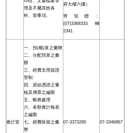
印信、文書檔案管
府大樓六樓）
理及不屬其他各
科、室事項。
寄領標：
(07)3368333轉
2341
一、預(概)算之彙辦
二、分配預算之彙
辦
三、經費支用簽證
管制
四、原始憑證之審
核及傳票之編製
五、帳務處理
六、各類會計報表
之編製
會計室
七、經費保留之彙
07-3373285
07-3346867
整