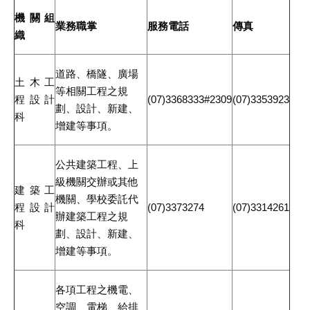
機關組
業務職掌
服務電話
傳真
織
道路、橋隧、廣場
土木工
等相關工程之規
程設計
(07)3368333#2309
(07)3353923
劃、設計、新建、
科
增建等事項。
公共建築工程、上
級機關交辦或其他
建築工
機關、學校委託代
程設計
(07)3373274
(07)3314261
辦建築工程之規
科
劃、設計、新建、
增建等事項。
各項工程之機電、
空調、電梯、給排