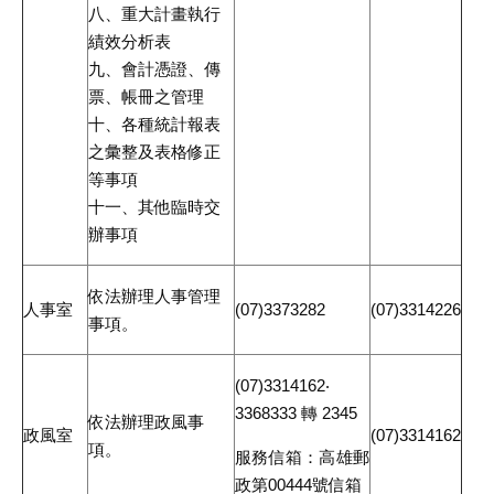
八、重大計畫執行
績效分析表
九、會計憑證、傳
票、帳冊之管理
十、各種統計報表
之彙整及表格修正
等事項
十一、其他臨時交
辦事項
依法辦理人事管理
人事室
(07)3373282
(07)3314226
事項。
(07)3314162‧
3368333 轉 2345
依法辦理政風事
政風室
(07)3314162
項。
服務信箱：高雄郵
政第00444號信箱