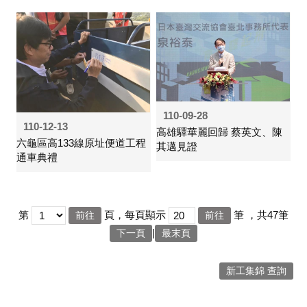
110-09-28
110-12-13
高雄驛華麗回歸 蔡英文、陳
六龜區高133線原址便道工程
其邁見證
通車典禮
第
頁，每頁顯示
筆
，共47筆
|
下一頁
最末頁
新工集錦 查詢