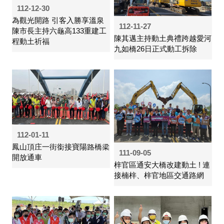
112-12-30
為觀光開路 引客入勝享溫泉
112-11-27
陳市長主持六龜高133重建工
陳其邁主持動土典禮跨越愛河
程動土祈福
九如橋26日正式動工拆除
112-01-11
鳳山頂庄一街銜接寶陽路橋梁
111-09-05
開放通車
梓官區通安大橋改建動土 ! 連
接楠梓、梓官地區交通路網