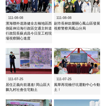
111-08-08
111-08-08
濱海聯外道路健全左楠地區西
副市長林欽榮關心鳳山區發展
側延伸沿海行政區交通主幹道
視察警察局鳳山分局
行政院長蘇貞昌今日至工程現
場視察關心進度
111-07-25
111-07-25
居住正義向前邁進! 岡山區大
風華再現楠仔坑運動中心今動
鵬九村社會住宅動土
土！