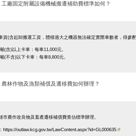
五、工廠固定附屬設備機械搬遷補助費標準如何？
車資(含起卸搬運工資，體積過大之機器無法確定實際車數者，得參酌
15噸(含)以上卡車：每車11,000元。
15噸(不含)以下卡車：每車8,800元。
六、農林作物及漁類補償及遷移費如何辦理？
雄市農作改良物及畜產遷移補償費查估標準辦理。
：
https://outlaw.kcg.gov.tw/LawContent.aspx?id=GL000635