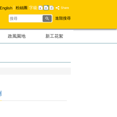
字級:
粉絲團
English
搜
進階搜尋
尋
政風園地
新工花絮
例