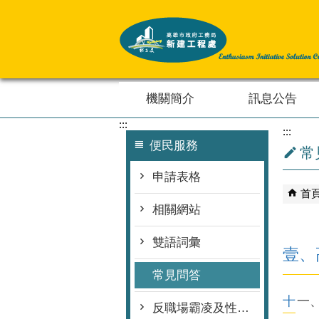
跳到主要內容區塊
機關簡介
訊息公告
:::
:::
便民服務
常
申請表格
首
相關網站
雙語詞彙
壹、
常見問答
十
反職場霸凌及性騷擾專區