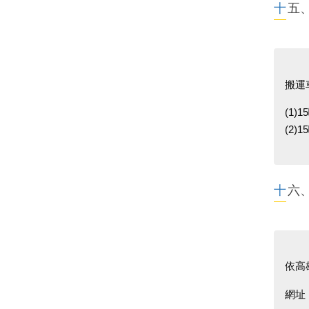
十
搬運
(1)
(2)
十
依高
網址