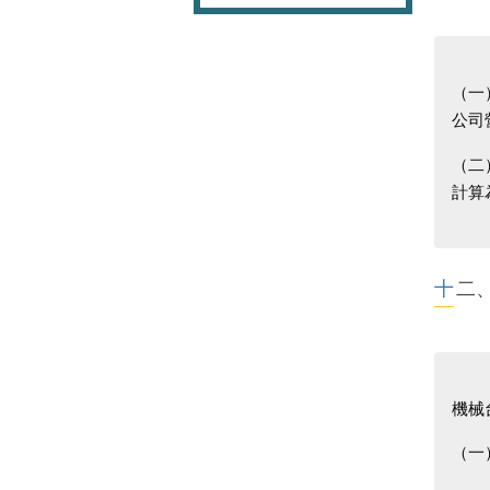
（一
公司
（二
計算
十
機械
（一