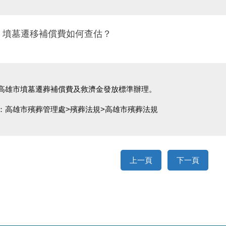
七、墳墓遷移補償費如何查估？
高雄市墳墓遷葬補償費及救濟金發放標準辦理。
：高雄市殯葬管理處>殯葬法規>高雄市殯葬法規
上一頁
下一頁