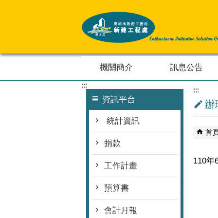
跳到主要內容區塊
機關簡介
訊息公告
:::
:::
資訊平台
辦
統計資訊
首
捐款
110
工作計畫
預算書
會計月報