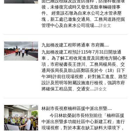
面已繪設標線及設置防撞桿，防撞桿被撞壞
後，未修復完成時又發生其餘車輛碰撞事
件。 經查該石墩為自來水公司之水管承壓
塊，新工處已邀集交通局、工務局道路挖掘
管理中心及自來水公司現場....
詳全文
九如橋改建工程即將通車 市府團....
九如橋改建工程預計115年7月31日開放通
車， 為了解工程收尾進度及回應地方關心事
項，市府秘書長王啓川、工務局楊局長、交
通局張局長及鼓山區鄭區長於今（18）日下
午3時許前往現場視察，針對施工進度、路型
設計及照明等附屬設施進行檢視，強調市府
將確保工程品質、交通安....
詳全文
林副市長視察楠梓區援中派出所暨....
今日林欽榮副市長特別前往「楠梓區援
中派出所暨多功能社區中心新建工程」進行
現場視察，對於本案在缺工缺料大環境下，