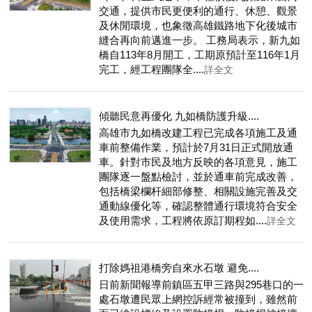
交通，提供市民更便利的通行、休憩、觀景
及休閒環境，也象徵高雄鐵路地下化後城市
縫合再向前邁進一步。 工務局表示，新九如
橋自113年8月開工，工期原預計至116年1月
完工，經工程團隊全....
詳全文
傾聽民意再優化 九如橋防護升級....
高雄市九如橋改建工程已完成各項施工及通
車前整備作業，預計於7月31日正式開放通
車。針對市民及地方反映的各項意見，施工
團隊逐一盤點檢討，並於通車前完成改善，
包括橋梁欄杆細部修整、相關設施完善及交
通動線優化等，確認整體通行環境符合安全
及使用需求，工程將依原訂期程如....
詳全文
打除媽祖港橋旁自來水石墩 避免....
日前新聞報導前鎮區五甲三路與295巷口的一
處石墩遭民眾上網控訴經常被撞到，雖然前