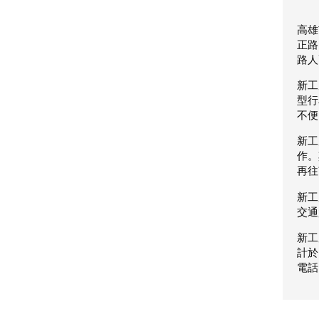
高雄
正路
路人
新工
型行
不便
新工
作。
再往
新工
交通
新工
計於
電話: