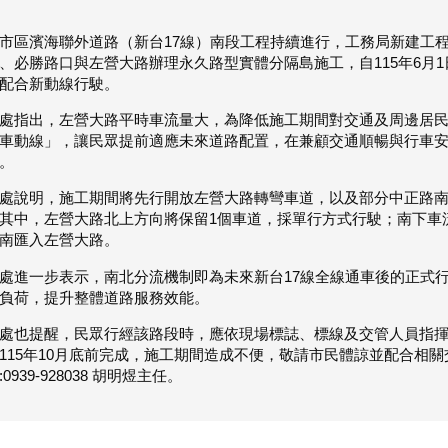
市區濱海聯外道路（新台17線）南段工程持續進行，工務局新建工程
、必勝路口與左營大路辦理永久路型實體分隔島施工，自115年6月
配合新動線行駛。
處指出，左營大路平時車流量大，為降低施工期間對交通及周邊居
車動線」，讓民眾提前適應未來道路配置，在兼顧交通順暢與行車
。
處說明，施工期間將先行開放左營大路轉彎車道，以及部分中正路
其中，左營大路北上方向將保留1個車道，採單行方式行駛；南下車
南匯入左營大路。
處進一步表示，南北分流機制即為未來新台17線全線通車後的正式
負荷，提升整體道路服務效能。
處也提醒，民眾行經該路段時，應依現場標誌、標線及交管人員指
115年10月底前完成，施工期間造成不便，敬請市民體諒並配合相
0939-928038 胡明煜主任。