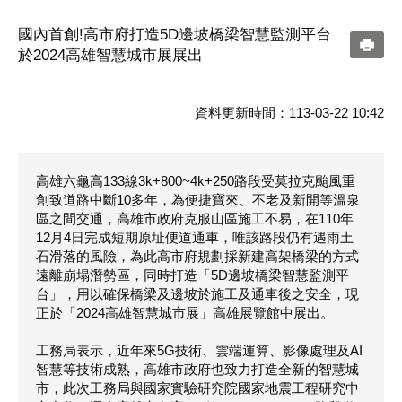
國內首創!高市府打造5D邊坡橋梁智慧監測平台
於2024高雄智慧城市展展出
資料更新時間：113-03-22 10:42
高雄六龜高133線3k+800~4k+250路段受莫拉克颱風重
創致道路中斷10多年，為便捷寶來、不老及新開等溫泉
區之間交通，高雄市政府克服山區施工不易，在110年
12月4日完成短期原址便道通車，唯該路段仍有遇雨土
石滑落的風險，為此高市府規劃採新建高架橋梁的方式
遠離崩塌潛勢區，同時打造「5D邊坡橋梁智慧監測平
台」，用以確保橋梁及邊坡於施工及通車後之安全，現
正於「2024高雄智慧城市展」高雄展覽館中展出。
工務局表示，近年來5G技術、雲端運算、影像處理及AI
智慧等技術成熟，高雄市政府也致力打造全新的智慧城
市，此次工務局與國家實驗研究院國家地震工程研究中