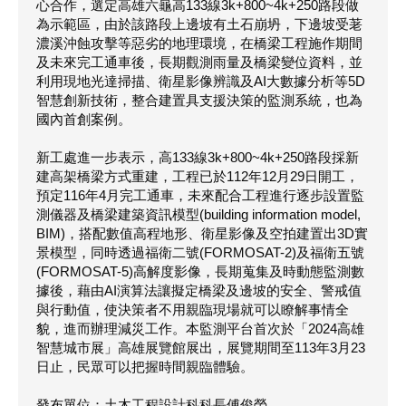
心合作，選定高雄六龜高133線3k+800~4k+250路段做
為示範區，由於該路段上邊坡有土石崩坍，下邊坡受荖
濃溪沖蝕攻擊等惡劣的地理環境，在橋梁工程施作期間
及未來完工通車後，長期觀測雨量及橋梁變位資料，並
利用現地光達掃描、衛星影像辨識及AI大數據分析等5D
智慧創新技術，整合建置具支援決策的監測系統，也為
國內首創案例。
新工處進一步表示，高133線3k+800~4k+250路段採新
建高架橋梁方式重建，工程已於112年12月29日開工，
預定116年4月完工通車，未來配合工程進行逐步設置監
測儀器及橋梁建築資訊模型(building information model,
BIM)，搭配數值高程地形、衛星影像及空拍建置出3D實
景模型，同時透過福衛二號(FORMOSAT-2)及福衛五號
(FORMOSAT-5)高解度影像，長期蒐集及時動態監測數
據後，藉由AI演算法讓擬定橋梁及邊坡的安全、警戒值
與行動值，使決策者不用親臨現場就可以瞭解事情全
貌，進而辦理減災工作。本監測平台首次於「2024高雄
智慧城市展」高雄展覽館展出，展覽期間至113年3月23
日止，民眾可以把握時間親臨體驗。
發布單位：土木工程設計科科長傅俊榮