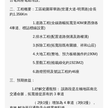
台電高壓電纜埋設。
二、工程概要：工區範圍翠華路(世運大道-明潭路)全長
約1.356Km
1.道路工程(全線路幅拓寬至40M東西側各
4車道、標誌標線設置)
2.排水工程(配置道路側溝及路權溝)
3.拆除工程(拓寬段既有圍牆、祥和山莊)
4.大地工程(整地、預力板樁施作約190M)
5.景觀工程(植栽綠化約1923M2)
6.路燈照明及號誌工程約46座
三、預期效益：
1.紓解交通瓶頸： 該路段是左楠地區南北
交通命脈，拓寬後從原有的 3 車道
（ 2快1慢）增加為 4 車道（3快1慢），
有效 解決平日通勤及台積電進駐後