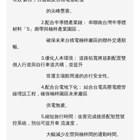
的尖峰壅塞。
2.配合半導體產業鏈： 串聯南台灣半導體
材料「S」廊帶與楠梓產業園區，
確保未來台積電楠梓廠區的聯外交通順
暢。
3.優化人本環境： 道路拓寬將規劃配置雙
側人行道與自行車道共構，並提升
世運主場館周邊的步行安全性。
4.配合台電地下化： 結合台電高壓電纜管
線埋設工程，確保楠梓園區未來廠區
供電無虞。
5.縮短旅行時間：改善完成後搭配智慧號
控系統，預估可提升車 流速度，
大幅減少左營與楠梓間的通勤時間。