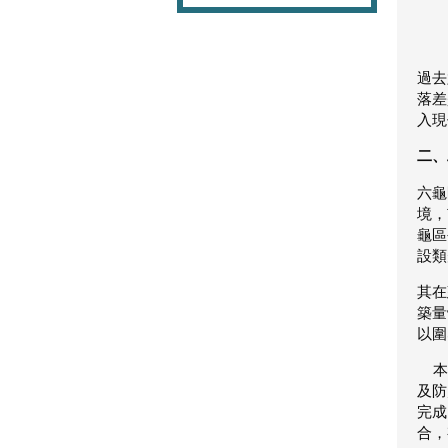
過去
落差
入現
二、
六龜
境，
龜區
設類
其在
築量
以圍
本案
及防
完成
合，