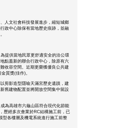
設、人文社會科技發展進步，縮短城鄉
龜行政中心除保有當地歷史痕跡，並融
園。
，為提供當地民眾更舒適安全的洽公環
來地點蓋新的聯合行政中心，除原有六
避難收容空間。近期更榮獲優良公共建
金質獎(佳作)。
面以剪影造型隱喻天滿宮歷史遺蹟，建
，新舊建物配置並將開放空間集中留設
成為高雄市六龜山區符合現代化節能
，歷經多次會業於RC結構施工前，已
M模型各樓層及機電系統進行施工前整