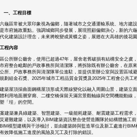
一、工程目標
六龜區常被大眾印象視為偏鄉，隨著城市之交通運輸系統、地方建
是市府施政重點。強調城鄉同步發展，展現照顧偏鄉決心，新的六
代化建築設計理念，未來將蛻變成黃蝶之姿，展翅在大高雄的後花
工程內容
區公所辦公廳舍，使用已超過47年，屋舍老舊破損有結構安全之虞
市府整合毗鄰的戶政事務所與清潔隊，將拆除既有辦公廳舍，在原
公所、戶政事務所與清潔隊單位進駐，並提供里辦公室與設置區域
規劃組金石獎、2025年城市工程品質金質獎及2025年工程會公共工程
建築屋頂採曲面鋼構屋頂形成天際線變化以融入周圍山景，建築立
體利用地面層穿廊、二樓空橋保留天滿宮景觀軸線與空間機能動線
塑「埕」的空間。
建築兼具綠建築、智慧建築、一級能耗建築、耐震建築工程需求，
災避難建築，以及導入BIM建築資訊整合使營造團隊於結構體施工前
BIM模型建構與干涉檢討，並由建築師與監造單位及新工處進行BI
有效降低施工進度的風險及冗工及打除的錯誤。