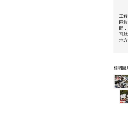
工程
區救
間，
可就
地方
相關圖