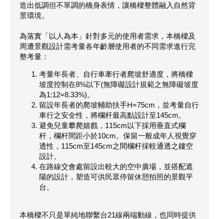
造出低調但不單調的橋身表情，讓橋樑整體融入自然背
景環境。
為落實「以人為本」針對多元的使用者需求，本橋樑及
周遭景觀設計需考量各年齡層使用者的不同需求進行完
整考量：
考量年長者、自行車牽行者爬坡舒適度，將橋樑
坡度控制在8%以下(無障礙設計規範之無障礙坡度
為1:12=8.33%)。
留設年長者的爬坡輔助扶手H=75cm，並考量自行
車行之安全性，將欄杆最高點設計至145cm。
避免兒童攀爬嬉戲，115cm以下採用垂直式欄
杆，欄杆間距小於10cm。保留一般成年人視覺穿
透性，115cm至145cm之間欄杆採較通透之鏤空
設計。
在路線交會處留設出較大的空中廣場，並搭配遮
陽的設計，塑造可供民眾停留休憩拍照的景觀平
台。
本橋樑不只是單純地聯繫台21線兩端動線，也同時提供