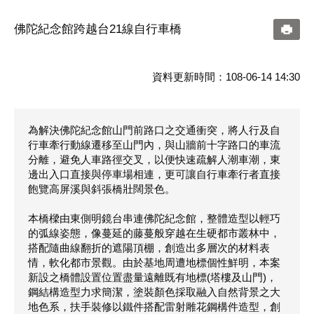
佛陀紀念館跨越台21線自行車橋
資料更新時間：108-06-14 14:30
為解決佛陀紀念館山門前路口之交通衝突，將人行及自
行車牽行動線遷移至山門內，與山牆前十字路口的車流
分離，避免人車路徑交叉，以便快速疏解人潮車潮，東
邊出入口直接與停車場相連，更可讓自行車牽行者直接
飽覽高屏溪與斜張橋壯闊景色。
本橋樑由東側明鏡台串連佛陀紀念館，整體造型以輕巧
的弧線姿態，像蔓延的藤蔓般穿越在生硬都市叢林中，
搭配隨曲線翻折的遮陽頂棚，創造出多層次的材料表
情，軟化都市景觀。由於基地周遭地標個性鮮明，本案
新設之橋體設置位置盡量遠離既有地標(塔樓及山門)，
鋼結構造型力求簡潔，塗裝顏色採取融入自然背景之大
地色系，扶手裝修以鐵件搭配雷射雕花鋼構件造型，創